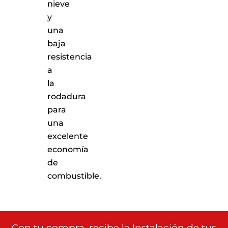
nieve
y
una
baja
resistencia
a
la
rodadura
para
una
excelente
economía
de
combustible.
Con tu compra, recibe la Instalación de tus