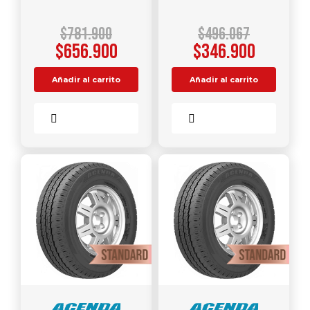
$
781.900
$
496.067
$
656.900
$
346.900
Añadir al carrito
Añadir al carrito
Comparar
Comparar