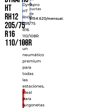
6
Dynapro
HT
cuotas
HT
de
RH12
RH12
$154.620/mensual.
205/75
205/75
R16
R16
110/108R
110/108R
es
un
neumático
premium
para
todas
las
estaciones,
ideal
Consíguelo
para
por
furgonetas