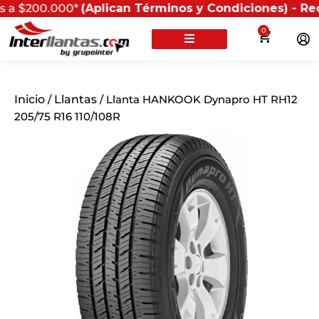
.000*
(Aplican Términos y Condiciones) - Recuerda que
0
Inicio
/
Llantas
/ Llanta HANKOOK Dynapro HT RH12
205/75 R16 110/108R