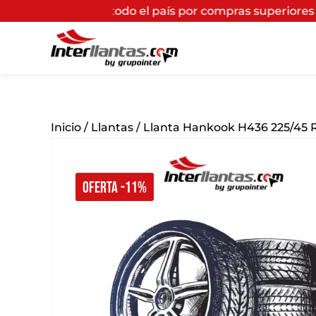
a todo el país por compras superiores a $200.000*
(Apl
Inicio
/
Llantas
/ Llanta Hankook H436 225/45
OFERTA -11%