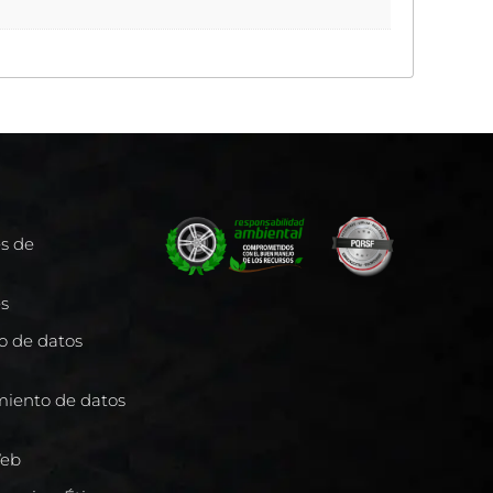
es de
es
to de datos
miento de datos
Web