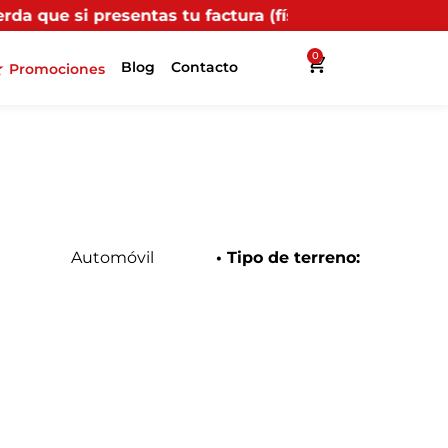
as tu factura (física o digital) en uno de nuestros pu
0
Blog
Contacto
Promociones
Automóvil
• Tipo de terreno: