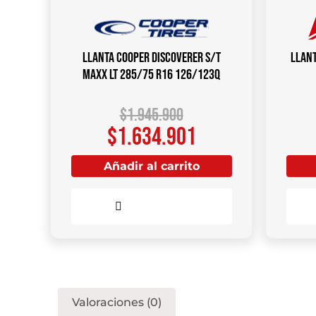
Llanta COOPER DISCOVERER S/T
Llant
MAXX LT 285/75 R16 126/123Q
$
1.945.900
$
1.634.901
Añadir al carrito
Comparar
Valoraciones (0)