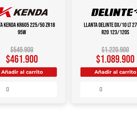
a KENDA KR605 225/50 ZR18
Llanta DELINTE DX/10 LT 2
95W
R20 123/120S
$
549.900
$
1.220.900
$
461.900
$
1.089.900
Añadir al carrito
Añadir al carrito
Comparar
Comparar