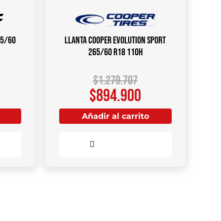
75/60
Llanta COOPER EVOLUTION SPORT
265/60 R18 110H
$
1.279.707
$
894.900
Añadir al carrito
Comparar