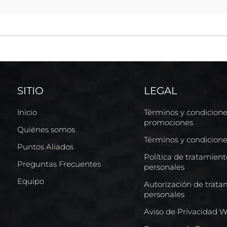
SITIO
LEGAL
Inicio
Términos y condicion
promociones
Quiénes somos
Términos y condicion
Puntos Aliados
Política de tratamien
Preguntas Frecuentes
personales
Equipo
Autorización de trata
personales
Aviso de Privacidad 