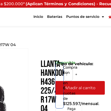
ican Términos y Condiciones) - Recuerda que si present
Inicio
Baterías
Puntos de servicio
 R17W 04
Llanta
Disponible
• Tipo de vehículo:
Compra
Hankook
con
-
+
H436
en
Añadir al carrito
6
225/45
cuotas
R17W
de
$125.597/mensual.
04