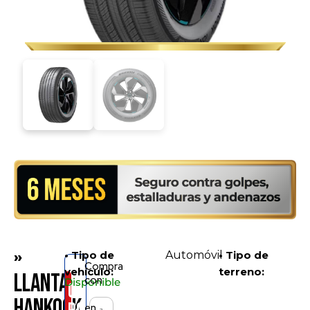
»
• Tipo de
Automóvil
• Tipo de
Compra
vehículo:
terreno:
Llanta
con
Disponible
Consíguelo
Hankook
en