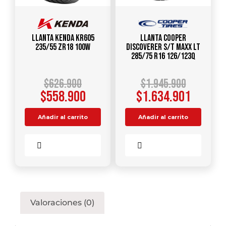
Llanta KENDA KR605
Llanta COOPER
235/55 ZR18 100W
DISCOVERER S/T MAXX LT
285/75 R16 126/123Q
$
626.900
$
1.945.900
$
558.900
$
1.634.901
Añadir al carrito
Añadir al carrito
Comparar
Comparar
Valoraciones (0)