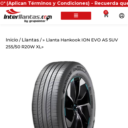
can Términos y Condiciones) - Recuerda que si presen
0
Inicio
/
Llantas
/ » Llanta Hankook ION EVO AS SUV
255/50 R20W XL»