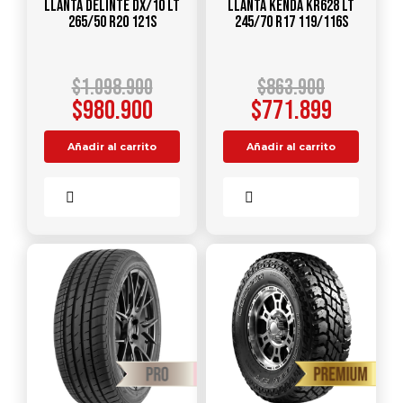
Llanta DELINTE DX/10 LT
Llanta KENDA KR628 LT
265/50 R20 121S
245/70 R17 119/116S
$
1.098.900
$
863.900
$
980.900
$
771.899
Añadir al carrito
Añadir al carrito
Comparar
Comparar