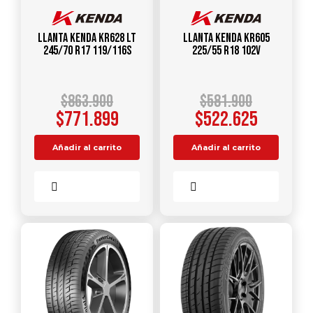
Llanta KENDA KR628 LT
Llanta KENDA KR605
245/70 R17 119/116S
225/55 R18 102V
$
863.900
$
581.900
$
771.899
$
522.625
Añadir al carrito
Añadir al carrito
Comparar
Comparar