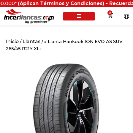
(Aplican Términos y Condiciones) - Recuerda que si p
0
Inicio
/
Llantas
/ » Llanta Hankook ION EVO AS SUV
265/45 R21Y XL»