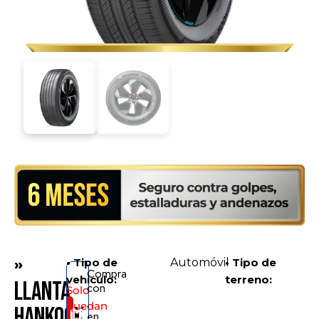
»
• Tipo de
Automóvil
• Tipo de
Compra
vehículo:
terreno:
Llanta
con
Solo
quedan
Hankook
Consíguelo
en