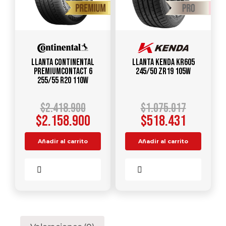
Llanta CONTINENTAL
Llanta KENDA KR605
PREMIUMCONTACT 6
245/50 ZR19 105W
255/55 R20 110W
$
2.418.900
$
1.075.017
$
2.158.900
$
518.431
Añadir al carrito
Añadir al carrito
Comparar
Comparar