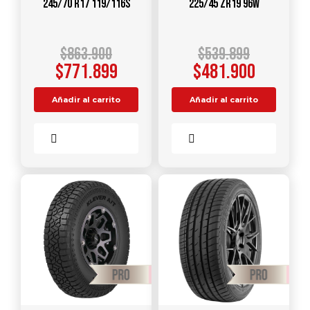
245/70 R17 119/116S
225/45 ZR19 96W
$
863.900
$
539.899
$
771.899
$
481.900
Añadir al carrito
Añadir al carrito
Comparar
Comparar