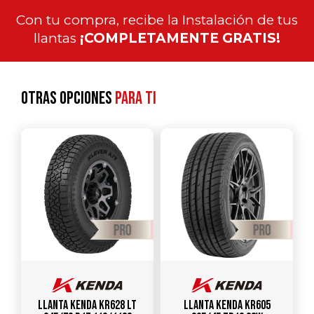
Con tu compra, recibe la Instalación de tus
llantas
¡COMPLETAMENTE GRATIS!
Otras opciones
para ti
Llanta KENDA KR628 LT
Llanta KENDA KR605