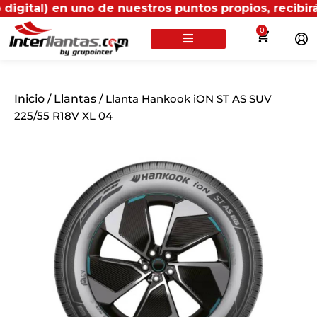
al) en uno de nuestros puntos propios, recibirás más
0
Inicio
/
Llantas
/ Llanta Hankook iON ST AS SUV
225/55 R18V XL 04