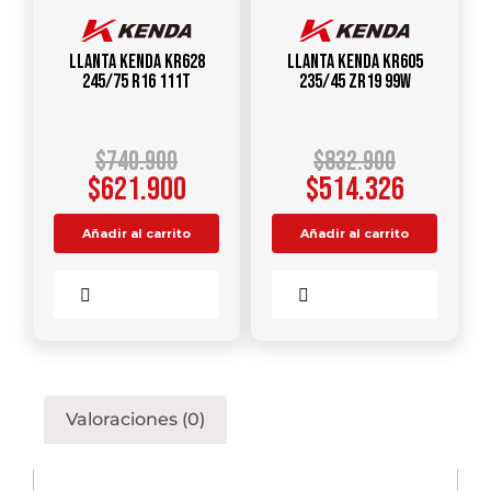
Llanta KENDA KR628
Llanta KENDA KR605
245/75 R16 111T
235/45 ZR19 99W
$
740.900
$
832.900
$
621.900
$
514.326
Añadir al carrito
Añadir al carrito
Comparar
Comparar
Valoraciones (0)