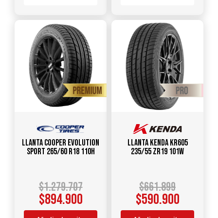
Llanta COOPER EVOLUTION
Llanta KENDA KR605
SPORT 265/60 R18 110H
235/55 ZR19 101W
$
1.279.707
$
661.899
$
894.900
$
590.900