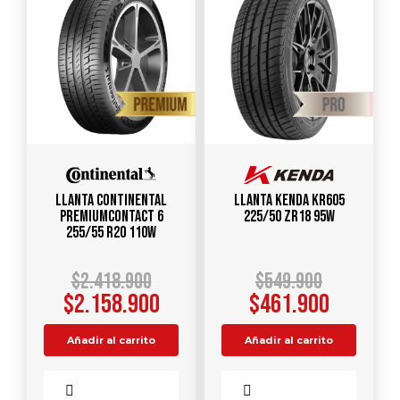
Llanta CONTINENTAL
Llanta KENDA KR605
PREMIUMCONTACT 6
225/50 ZR18 95W
255/55 R20 110W
$
2.418.900
$
549.900
$
2.158.900
$
461.900
Añadir al carrito
Añadir al carrito
Comparar
Comparar