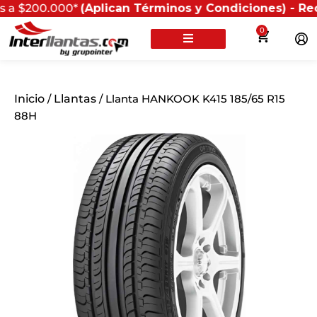
0.000*
(Aplican Términos y Condiciones) - Recuerda qu
0
Inicio
/
Llantas
/ Llanta HANKOOK K415 185/65 R15
88H