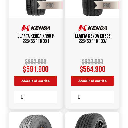
Llanta KENDA KR50 P
Llanta KENDA KR605
225/55 R18 98H
225/60 R18 100V
$
662.900
$
632.900
$
591.900
$
564.900
Añadir al carrito
Añadir al carrito
Comparar
Comparar