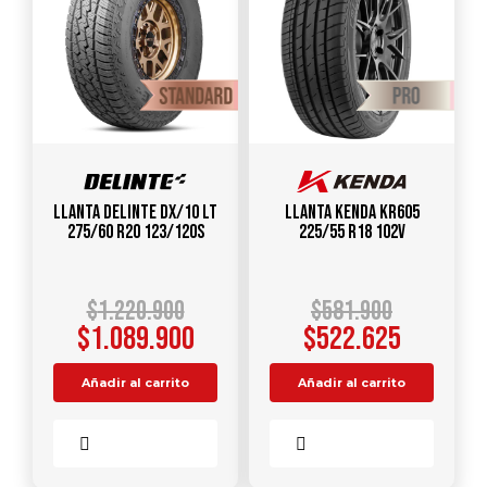
Llanta DELINTE DX/10 LT
Llanta KENDA KR605
275/60 R20 123/120S
225/55 R18 102V
$
1.220.900
$
581.900
$
1.089.900
$
522.625
Añadir al carrito
Añadir al carrito
Comparar
Comparar