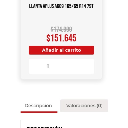
Llanta APLUS A609 165/65 R14 79T
$
174.900
$
151.645
Añadir al carrito
Comparar
Descripción
Valoraciones (0)