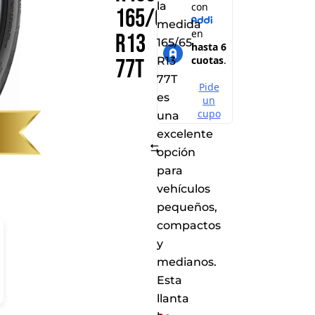
la
165/65
medida
R13
165/65
R13
77T
77T
es
una
excelente
Comparar
opción
para
vehículos
pequeños,
compactos
y
medianos.
Esta
llanta