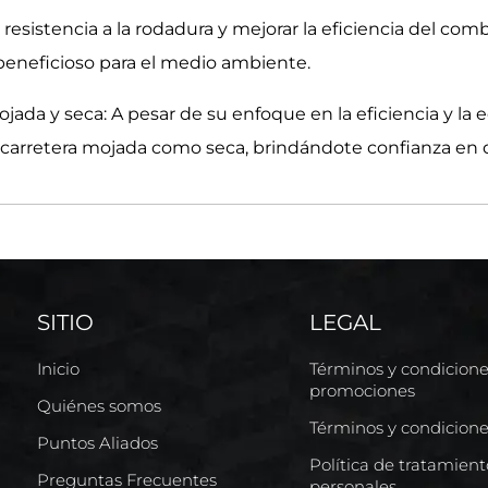
resistencia a la rodadura y mejorar la eficiencia del com
beneficioso para el medio ambiente.
da y seca: A pesar de su enfoque en la eficiencia y la e
 carretera mojada como seca, brindándote confianza en 
SITIO
LEGAL
Inicio
Términos y condicion
promociones
Quiénes somos
Términos y condicion
Puntos Aliados
Política de tratamien
Preguntas Frecuentes
personales