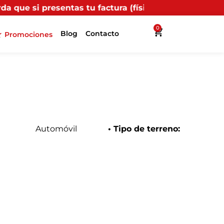
u factura (física o digital) en uno de nuestros puntos
0
Blog
Contacto
Promociones
Automóvil
• Tipo de terreno: