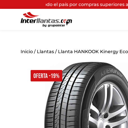
do el país por compras superiores a $200.000*
(Aplican 
Inicio
/
Llantas
/ Llanta HANKOOK Kinergy Eco 
OFERTA -19%