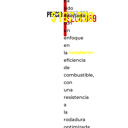
ha
Consíguelo
sido
$197.698
$
252.900
Precio:
diseñada
$
204.869
por
con
solo:
un
Al
enfoque
realizar
en
la
instalación
la
en
eficiencia
cualquiera
de
de
nuestros
combustible,
puntos
con
de
una
servicio
a
resistencia
nivel
a
nacional
la
rodadura
optimizada