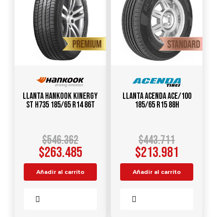
Llanta HANKOOK Kinergy
Llanta ACENDA ACE/100
ST H735 185/65 R14 86T
185/65 R15 88H
$
546.362
$
443.711
$
263.485
$
213.981
Añadir al carrito
Añadir al carrito
Comparar
Comparar