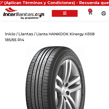
n Términos y Condiciones) - Recuerda que si presenta
0
Inicio
/
Llantas
/ Llanta HANKOOK Kinergy H308
185/65 R14