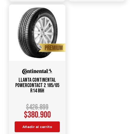
Llanta CONTINENTAL
PowerContact 2 185/65
R14 86H
$
426.899
$
380.900
Añadir al carrito