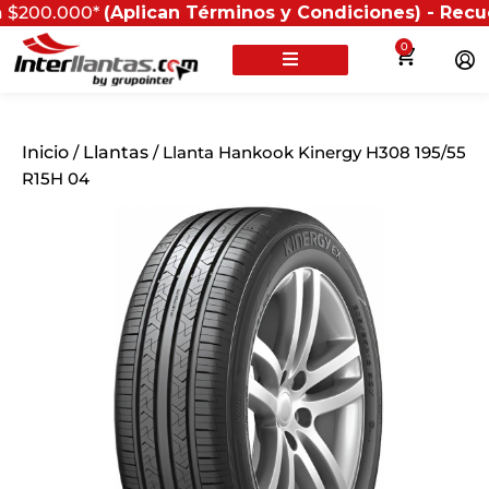
000*
(Aplican Términos y Condiciones) - Recuerda que s
0
Inicio
/
Llantas
/ Llanta Hankook Kinergy H308 195/55
R15H 04