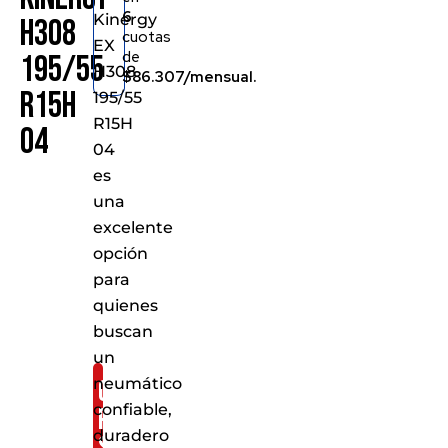
6
Kinergy
H308
cuotas
EX
de
195/55
H308
$86.307/mensual.
R15H
195/55
R15H
04
04
es
una
excelente
opción
para
quienes
buscan
un
neumático
Consíguelo
confiable,
por
duradero