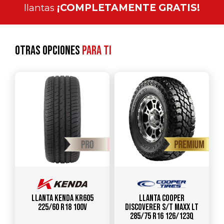
llantas
¡COMPLETAMENTE GRATIS!
Otras opciones
para ti
Llanta KENDA KR605
Llanta COOPER
225/60 R18 100V
DISCOVERER S/T MAXX LT
285/75 R16 126/123Q