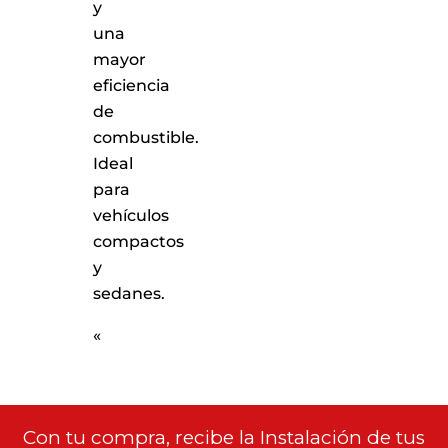
y
una
mayor
eficiencia
de
combustible.
Ideal
para
vehículos
compactos
y
sedanes.
«
Con tu compra, recibe la Instalación de tus