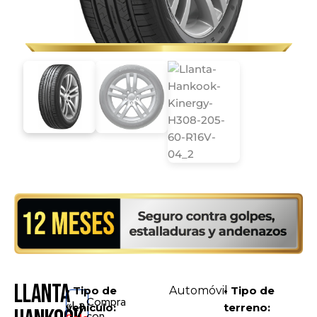
Llanta
• Tipo de
Automóvil
• Tipo de
Compra
«La
vehículo:
terreno:
con