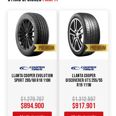
Llanta COOPER EVOLUTION
Llanta COOPER
SPORT 265/60 R18 110H
DISCOVERER UTS 255/55
R19 111W
$
1.279.707
$
1.312.597
$
894.900
$
917.901