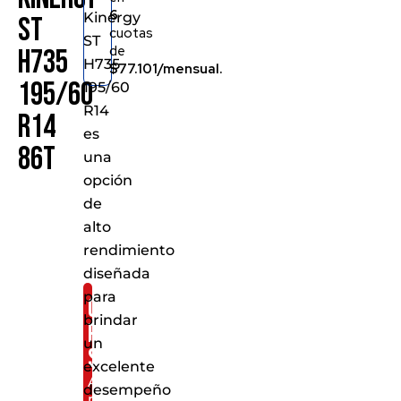
6
Kinergy
ST
cuotas
ST
de
H735
H735
$77.101/mensual.
195/60
195/60
R14
R14
es
86T
una
opción
de
alto
rendimiento
diseñada
para
Consíguelo
brindar
por
un
solo:
excelente
Al
desempeño
realizar