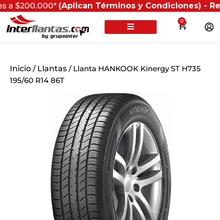
0.000*
(Aplican Términos y Condiciones) - Recuerda qu
0
Inicio
/
Llantas
/ Llanta HANKOOK Kinergy ST H735
195/60 R14 86T