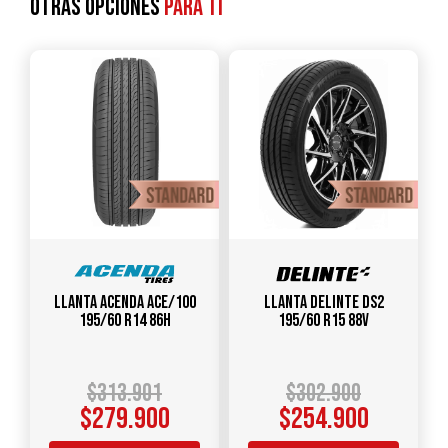
Otras opciones
para ti
Llanta ACENDA ACE/100
Llanta DELINTE DS2
195/60 R14 86H
195/60 R15 88V
$
313.901
$
302.900
$
279.900
$
254.900