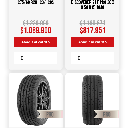
275/60 R20 123/120S
DISCOVERER STT PRO 30 X
9.50 R15 104Q
$
1.220.900
$
1.169.671
$
1.089.900
$
817.951
Añadir al carrito
Añadir al carrito
Comparar
Comparar