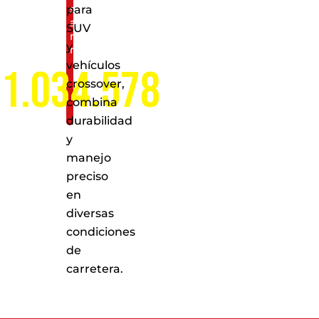
servicio
para
a
SUV
nivel
y
nacional
vehículos
1.034.578
crossover,
combina
durabilidad
y
manejo
preciso
en
diversas
condiciones
de
carretera.