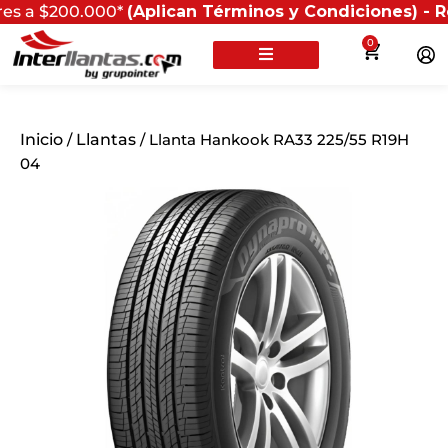
00.000*
(Aplican Términos y Condiciones) - Recuerda q
0
Inicio
/
Llantas
/ Llanta Hankook RA33 225/55 R19H
04