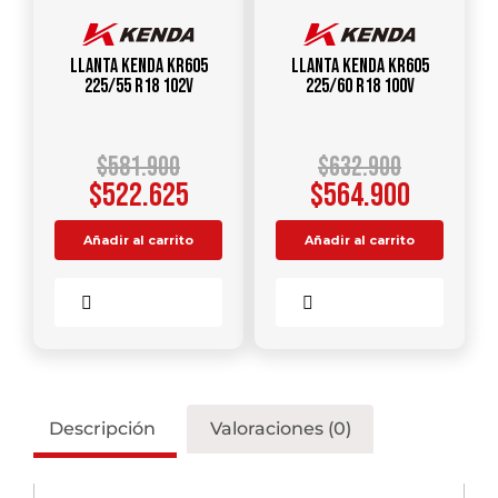
Llanta KENDA KR605
Llanta KENDA KR605
225/55 R18 102V
225/60 R18 100V
$
581.900
$
632.900
$
522.625
$
564.900
Añadir al carrito
Añadir al carrito
Comparar
Comparar
Descripción
Valoraciones (0)