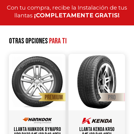
Con tu compra, recibe la Instalación de tus
llantas
¡COMPLETAMENTE GRATIS!
Otras opciones
para ti
Llanta HANKOOK Dynapro
Llanta KENDA KR50