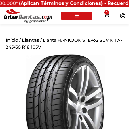
(Aplican Términos y Condiciones) - Recuerda que si pr
0
Inicio
/
Llantas
/ Llanta HANKOOK S1 Evo2 SUV K117A
245/60 R18 105V