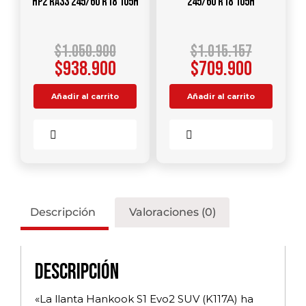
HP2 RA33 245/60 R18 105H
245/60 R18 105H
$
1.050.900
$
1.015.157
$
938.900
$
709.900
Añadir al carrito
Añadir al carrito
Comparar
Comparar
Descripción
Valoraciones (0)
Descripción
«La llanta Hankook S1 Evo2 SUV (K117A) ha