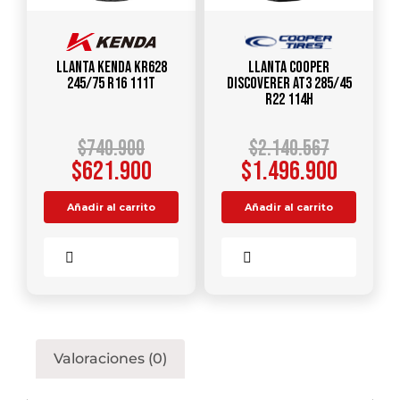
Llanta KENDA KR628
Llanta COOPER
245/75 R16 111T
DISCOVERER AT3 285/45
R22 114H
$
740.900
$
2.140.567
$
621.900
$
1.496.900
Añadir al carrito
Añadir al carrito
Comparar
Comparar
Valoraciones (0)