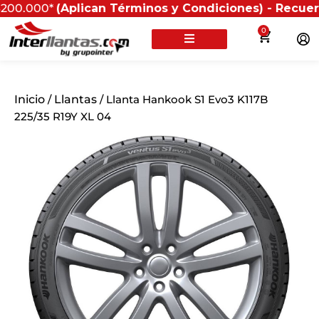
00*
(Aplican Términos y Condiciones) - Recuerda que si
0
Inicio
/
Llantas
/ Llanta Hankook S1 Evo3 K117B
225/35 R19Y XL 04