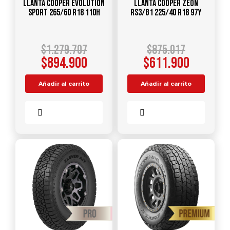
Llanta COOPER EVOLUTION
Llanta COOPER ZEON
SPORT 265/60 R18 110H
RS3/G1 225/40 R18 97Y
$
1.279.707
$
875.017
$
894.900
$
611.900
Añadir al carrito
Añadir al carrito
Comparar
Comparar