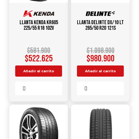
Llanta KENDA KR605
Llanta DELINTE DX/10 LT
225/55 R18 102V
265/50 R20 121S
$
581.900
$
1.098.900
$
522.625
$
980.900
Añadir al carrito
Añadir al carrito
Comparar
Comparar