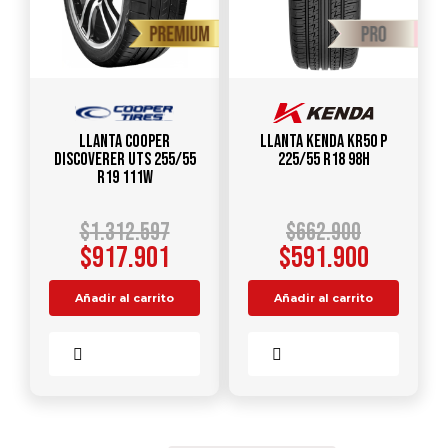
Llanta COOPER
Llanta KENDA KR50 P
DISCOVERER UTS 255/55
225/55 R18 98H
R19 111W
$
1.312.597
$
662.900
$
917.901
$
591.900
Añadir al carrito
Añadir al carrito
Comparar
Comparar