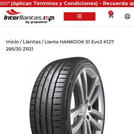
plican Términos y Condiciones) - Recuerda que si pres
0
Inicio
/
Llantas
/ Llanta HANKOOK S1 Evo3 K127
285/30 ZR21