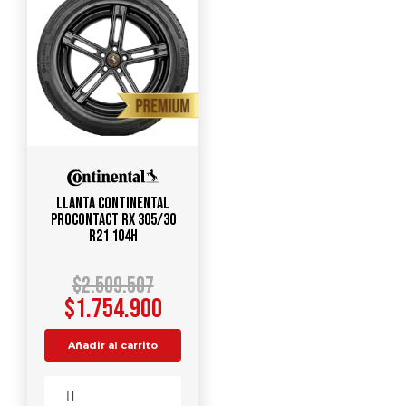
Llanta CONTINENTAL
ProContact RX 305/30
R21 104H
$
2.509.507
$
1.754.900
Añadir al carrito
Comparar