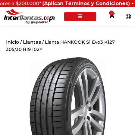
$200.000*
(Aplican Términos y Condiciones) - Recuerda 
0
Inicio
/
Llantas
/ Llanta HANKOOK S1 Evo3 K127
305/30 R19 102Y