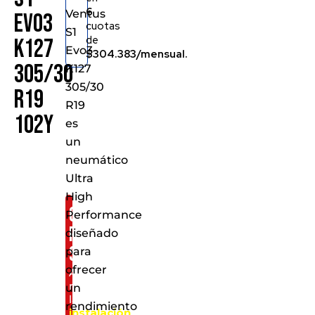
6
Ventus
Evo3
cuotas
S1
de
K127
Evo3
$304.383/mensual.
305/30
K127
305/30
R19
R19
102Y
es
un
neumático
Ultra
High
Consíguelo
Performance
por
diseñado
solo:
para
ofrecer
Al
realizar
un
la
rendimiento
instalación