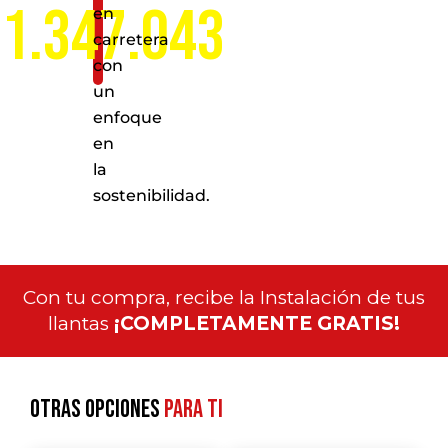
1.347.043
en
carretera
con
un
enfoque
en
la
sostenibilidad.
Con tu compra, recibe la Instalación de tus
llantas
¡COMPLETAMENTE GRATIS!
Otras opciones
para ti