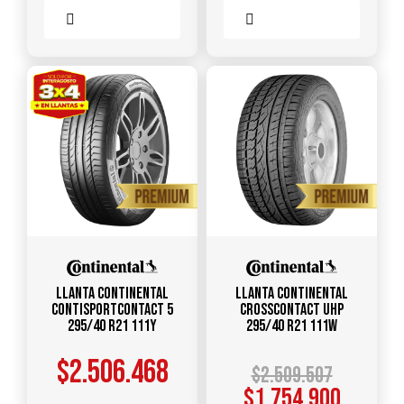
Comparar
Comparar
Llanta CONTINENTAL
Llanta CONTINENTAL
ContiSportContact 5
CrossContact UHP
295/40 R21 111Y
295/40 R21 111W
$
2.506.468
$
2.509.507
$
1.754.900