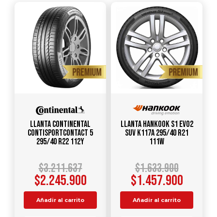
Llanta CONTINENTAL
Llanta HANKOOK S1 Evo2
ContiSportContact 5
SUV K117A 295/40 R21
295/40 R22 112Y
111W
$
3.211.637
$
1.633.900
$
2.245.900
$
1.457.900
Añadir al carrito
Añadir al carrito