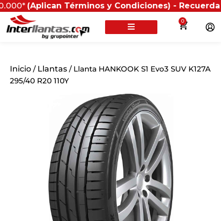
plican Términos y Condiciones) - Recuerda que si pre
0
Inicio
/
Llantas
/ Llanta HANKOOK S1 Evo3 SUV K127A
295/40 R20 110Y