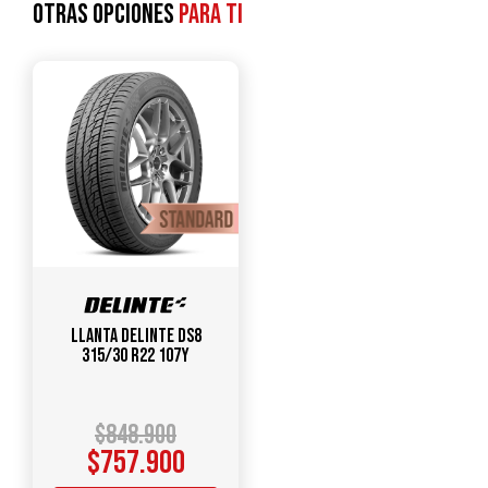
Otras opciones
para ti
Llanta DELINTE DS8
315/30 R22 107Y
$
848.900
$
757.900