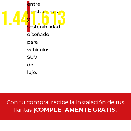
nacional
entre
1.441.613
prestaciones
y
sostenibilidad,
diseñado
para
vehículos
SUV
de
lujo.
Con tu compra, recibe la Instalación de tus
llantas
¡COMPLETAMENTE GRATIS!