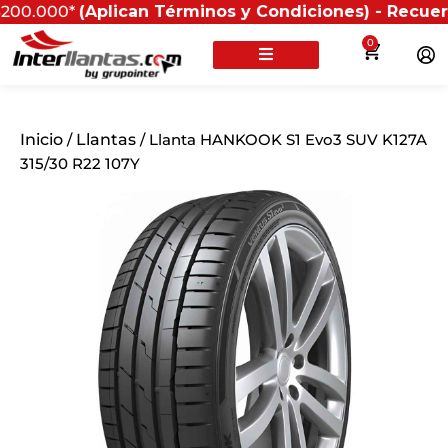
0*
(Aplican Términos y Condiciones) - Recuerda que si
0
Inicio
/
Llantas
/ Llanta HANKOOK S1 Evo3 SUV K127A
315/30 R22 107Y