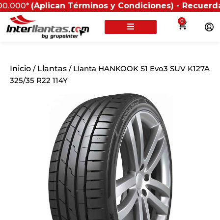
*
(Aplican Términos y Condiciones) - Recuerda que si p
0
Inicio
/
Llantas
/ Llanta HANKOOK S1 Evo3 SUV K127A
325/35 R22 114Y