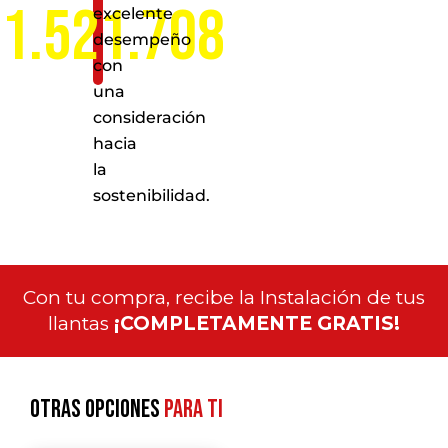
1.521.708
excelente
desempeño
con
una
consideración
hacia
la
sostenibilidad.
Con tu compra, recibe la Instalación de tus
llantas
¡COMPLETAMENTE GRATIS!
Otras opciones
para ti