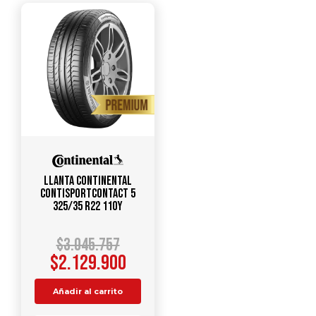
Llanta CONTINENTAL
ContiSportContact 5
325/35 R22 110Y
$
3.045.757
$
2.129.900
Añadir al carrito