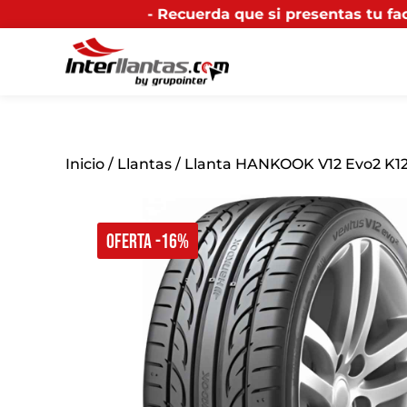
Recuerda que si presentas tu factura (física o digital
Inicio
/
Llantas
/ Llanta HANKOOK V12 Evo2 K12
OFERTA -16%