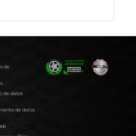
es de
es
to de datos
miento de datos
Web