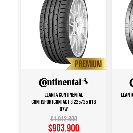
Llanta CONTINENTAL
Llant
CONTISPORTCONTACT 3 225/35 R18
87W
$
1.012.899
$
903.900