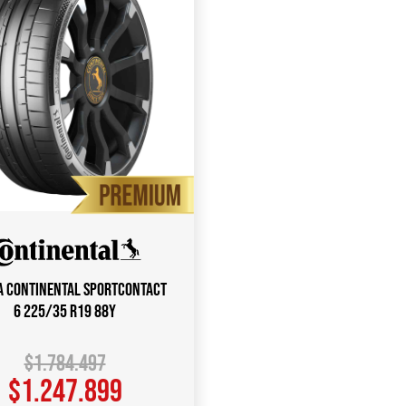
a CONTINENTAL SportContact
6 225/35 R19 88Y
$
1.784.497
$
1.247.899