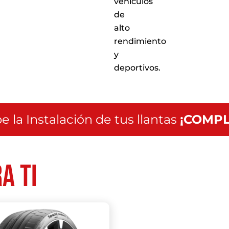
vehículos
servicio
de
a
alto
nivel
nacional
rendimiento
y
deportivos.
e la Instalación de tus llantas
¡COMPL
a ti