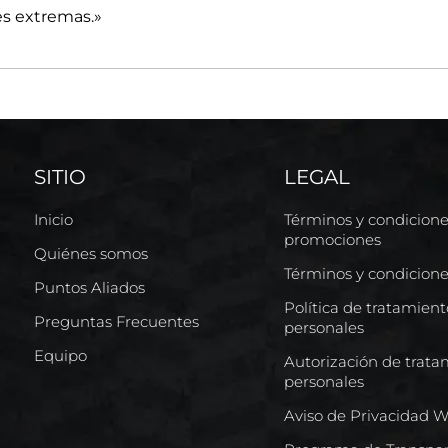
es extremas.»
SITIO
LEGAL
Inicio
Términos y condicion
promociones
Quiénes somos
Términos y condicion
Puntos Aliados
Política de tratamien
Preguntas Frecuentes
personales
Equipo
Autorización de trata
personales
Aviso de Privacidad 