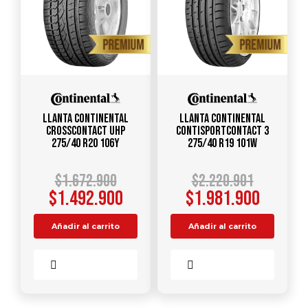
Llanta CONTINENTAL
Llanta CONTINENTAL
CROSSCONTACT UHP
ContiSportContact 3
275/40 R20 106Y
275/40 R19 101W
$
1.672.900
$
2.220.901
$
1.492.900
$
1.981.900
Añadir al carrito
Añadir al carrito
Comparar
Comparar