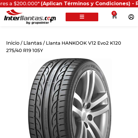
200.000*
(Aplican Términos y Condiciones) - Recuerda 
0
Inicio
/
Llantas
/ Llanta HANKOOK V12 Evo2 K120
275/40 R19 105Y