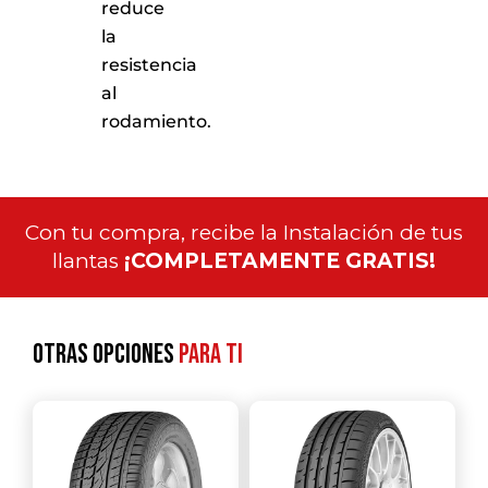
reduce
la
resistencia
al
rodamiento.
Con tu compra, recibe la Instalación de tus
llantas
¡COMPLETAMENTE GRATIS!
Otras opciones
para ti