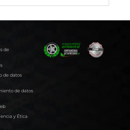
es de
es
to de datos
miento de datos
Web
encia y Ética