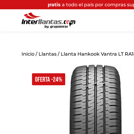
íos
gratis
a todo el país por compras superiores a $200
Inicio
/
Llantas
/ Llanta Hankook Vantra LT RA1
OFERTA -24%