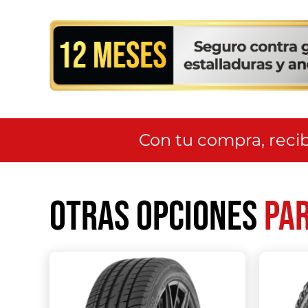
Con tu compra, recib
Otras opciones
par