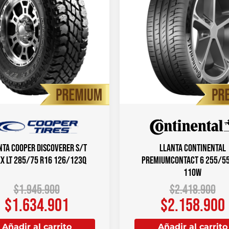
nta COOPER DISCOVERER S/T
Llanta CONTINENTAL
X LT 285/75 R16 126/123Q
PREMIUMCONTACT 6 255/55
110W
$
1.945.900
$
2.418.900
$
1.634.901
$
2.158.900
Añadir al carrito
Añadir al carrito