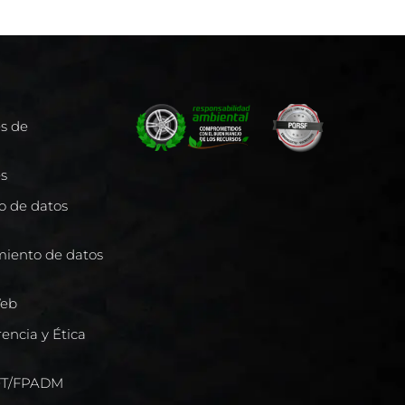
es de
es
to de datos
miento de datos
Web
encia y Ética
/FT/FPADM