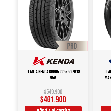
Llanta KENDA KR605 225/50 ZR18
Lla
95W
MAX
$
549.900
$
461.900
Añadir al carrito