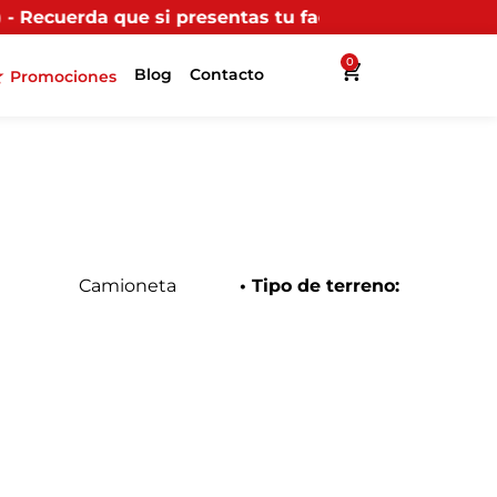
i presentas tu factura (física o digital) en uno de nu
0
Blog
Contacto
Promociones
Camioneta
• Tipo de terreno: