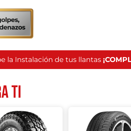
servicio
a
nivel
nacional
e la Instalación de tus llantas
¡COMPL
a ti