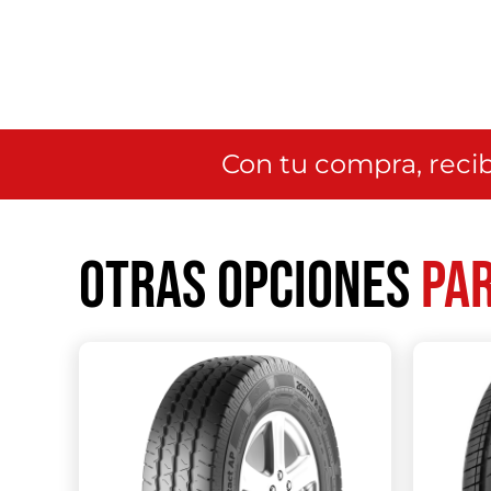
Con tu compra, recib
Otras opciones
par