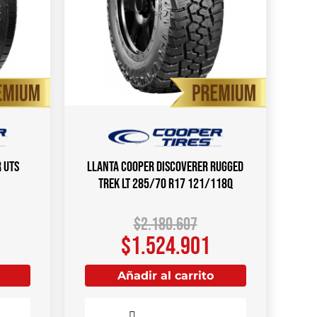
 UTS
Llanta COOPER DISCOVERER RUGGED
TREK LT 285/70 R17 121/118Q
$
2.180.607
$
1.524.901
Añadir al carrito
Comparar