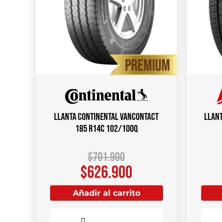
Llanta CONTINENTAL VANCONTACT
Llant
185 R14C 102/100Q
$
701.900
$
626.900
Añadir al carrito
Comparar