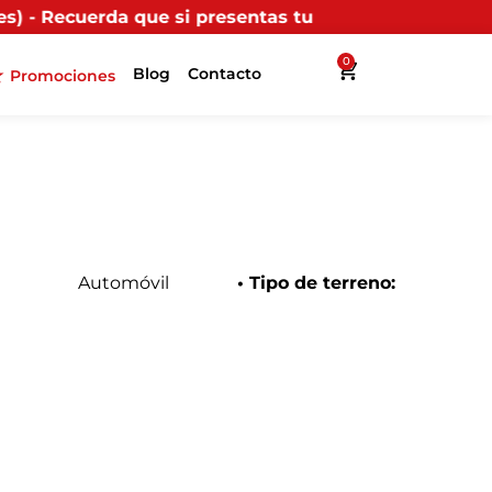
presentas tu factura (física o digital) en uno de nues
0
Blog
Contacto
Promociones
Automóvil
• Tipo de terreno: