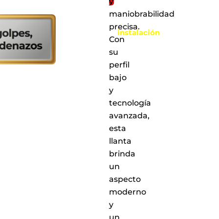
y
Al
maniobrabilidad
realizar
la
precisa.
instalación
Con
en
cualquiera
su
de
perfil
nuestros
bajo
puntos
de
y
servicio
tecnología
a
avanzada,
nivel
nacional
esta
llanta
brinda
un
aspecto
moderno
y
un