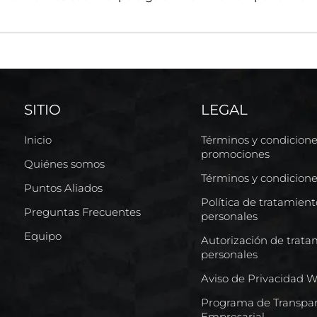
SITIO
LEGAL
Inicio
Términos y condicion
promociones
Quiénes somos
Términos y condicion
Puntos Aliados
Política de tratamien
Preguntas Frecuentes
personales
Equipo
Autorización de trata
personales
Aviso de Privacidad 
Programa de Transpar
Empresarial