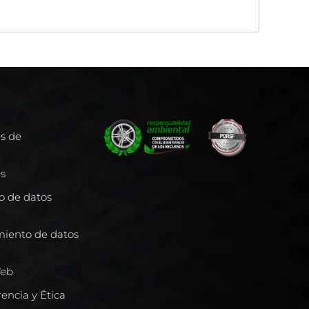
es de
es
to de datos
miento de datos
Web
encia y Ética