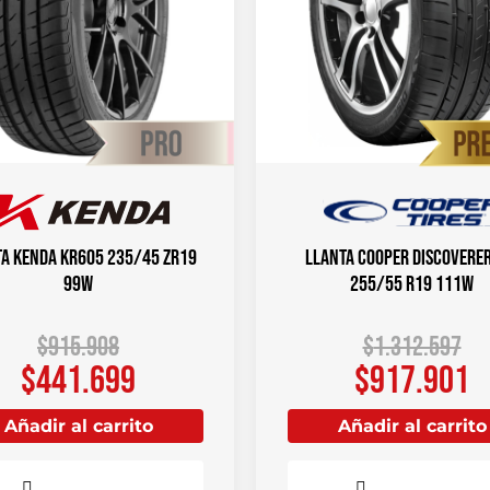
a KENDA KR605 235/45 ZR19
Llanta COOPER DISCOVERER
99W
255/55 R19 111W
$
915.908
$
1.312.597
$
441.699
$
917.901
Añadir al carrito
Añadir al carrito
Comparar
Comparar