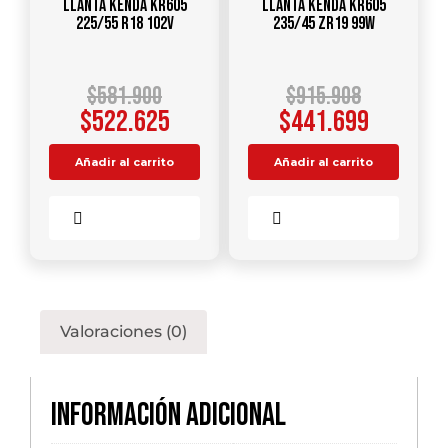
Llanta KENDA KR605
Llanta KENDA KR605
225/55 R18 102V
235/45 ZR19 99W
$
581.900
$
915.908
$
522.625
$
441.699
Añadir al carrito
Añadir al carrito
Comparar
Comparar
Valoraciones (0)
Información adicional