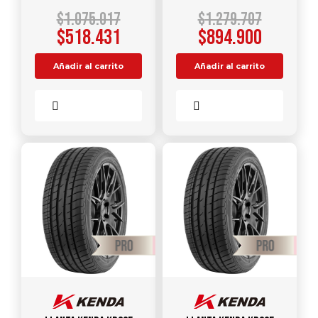
$
1.075.017
$
1.279.707
$
518.431
$
894.900
Añadir al carrito
Añadir al carrito
Comparar
Comparar