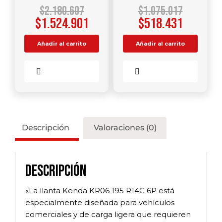
$
2.180.607
$
1.075.017
$
1.524.901
$
518.431
Añadir al carrito
Añadir al carrito
Comparar
Comparar
Descripción
Valoraciones (0)
Descripción
«La llanta Kenda KR06 195 R14C 6P está
especialmente diseñada para vehículos
comerciales y de carga ligera que requieren