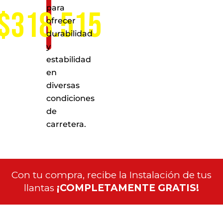
para
$318.515
ofrecer
durabilidad
y
estabilidad
en
diversas
condiciones
de
carretera.
Con tu compra, recibe la Instalación de tus
llantas
¡COMPLETAMENTE GRATIS!