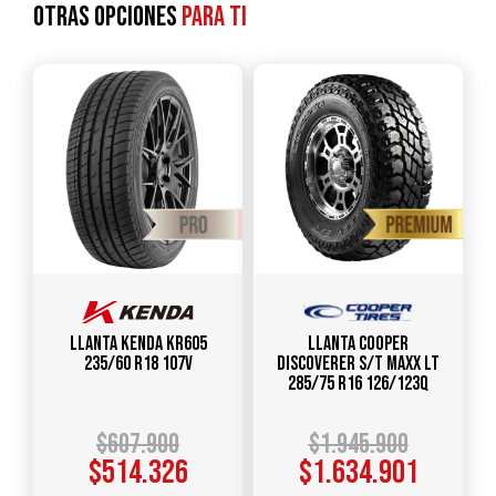
Otras opciones
para ti
Llanta KENDA KR605
Llanta COOPER
235/60 R18 107V
DISCOVERER S/T MAXX LT
285/75 R16 126/123Q
$
607.900
$
1.945.900
$
514.326
$
1.634.901