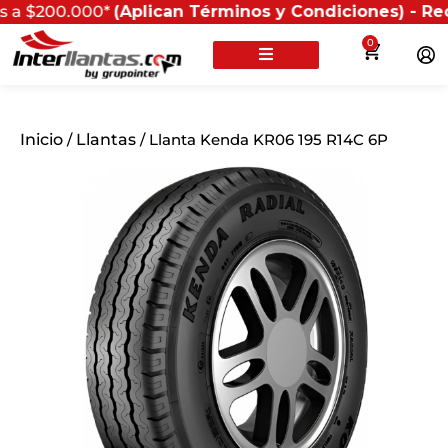
.000*
(Aplican Términos y Condiciones) - Recuerda que
0
Inicio
/
Llantas
/ Llanta Kenda KR06 195 R14C 6P