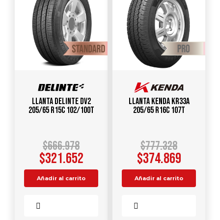
Llanta DELINTE DV2
Llanta KENDA KR33A
205/65 R15C 102/100T
205/65 R16C 107T
$
666.978
$
777.328
$
321.652
$
374.869
Añadir al carrito
Añadir al carrito
Comparar
Comparar