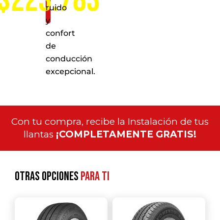
$223.783
ruido
y
confort
de
conducción
excepcional.
Con tu compra, recibe la Instalación de tus
llantas
¡COMPLETAMENTE GRATIS!
Otras opciones
para ti