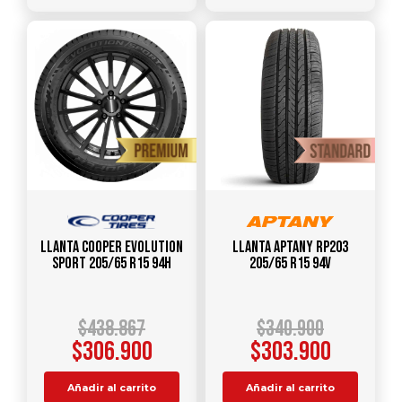
Llanta COOPER Evolution
Llanta APTANY RP203
Sport 205/65 R15 94H
205/65 R15 94V
$
438.867
$
340.900
$
306.900
$
303.900
Añadir al carrito
Añadir al carrito