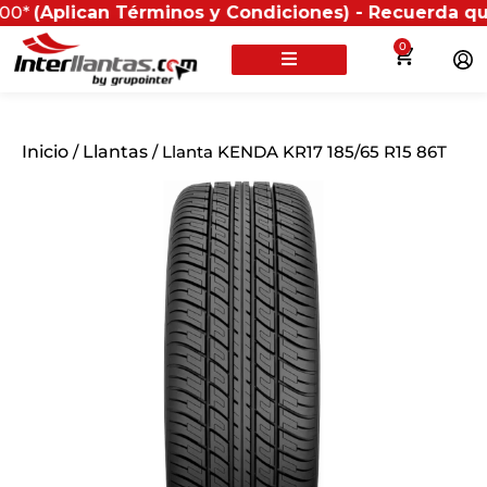
ican Términos y Condiciones) - Recuerda que si presen
0
Inicio
/
Llantas
/ Llanta KENDA KR17 185/65 R15 86T