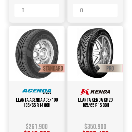
Comparar
Comparar
Llanta ACENDA ACE/100
Llanta KENDA KR20
185/65 R14 86H
185/65 R15 88H
$
261.900
$
350.900