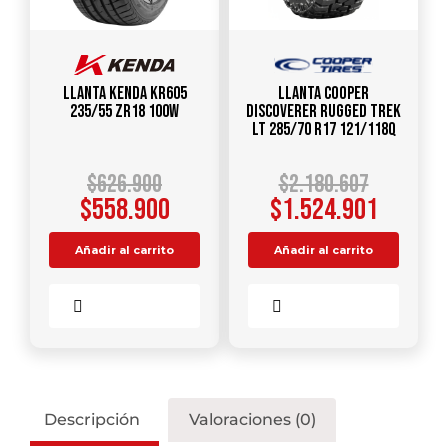
Llanta KENDA KR605
Llanta COOPER
235/55 ZR18 100W
DISCOVERER RUGGED TREK
LT 285/70 R17 121/118Q
$
626.900
$
2.180.607
$
558.900
$
1.524.901
Añadir al carrito
Añadir al carrito
Comparar
Comparar
Descripción
Valoraciones (0)