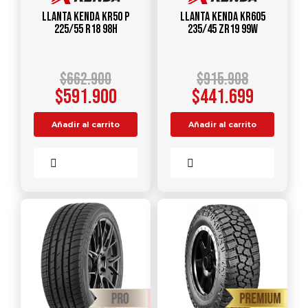
Llanta KENDA KR50 P
Llanta KENDA KR605
225/55 R18 98H
235/45 ZR19 99W
$
662.900
$
915.908
$
591.900
$
441.699
Añadir al carrito
Añadir al carrito
Comparar
Comparar