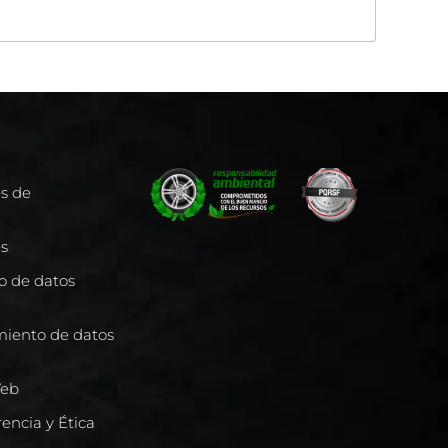
es de
es
to de datos
miento de datos
Web
encia y Ética