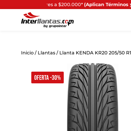
res a $200.000*
(Aplican Términos y Condiciones) - Rec
Inicio
/
Llantas
/ Llanta KENDA KR20 205/50 R
OFERTA -30%