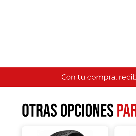
Con tu compra, recib
Otras opciones
par