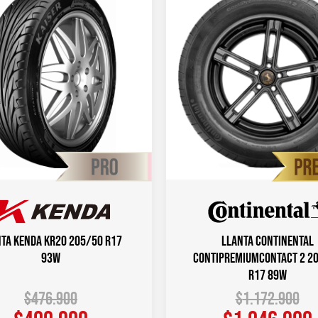
ta KENDA KR20 205/50 R17
Llanta CONTINENTAL
93W
ContiPremiumContact 2 2
R17 89W
$
476.900
$
1.172.900