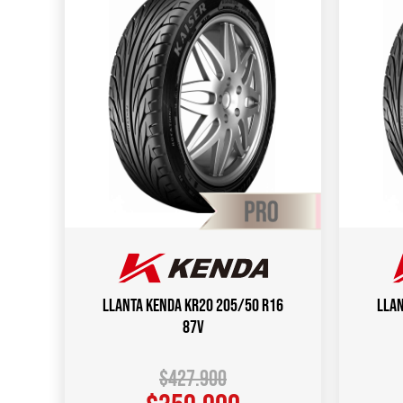
Llanta KENDA KR20 205/50 R16
Llan
87V
$
427.900