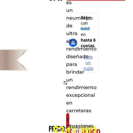
es
un
neumático
de
ultra
alto
rendimiento
diseñado
para
brindar
un
Comparar
rendimiento
excepcional
en
carreteras
y
Consíguelo
situaciones
$347.303
$
514.657
Precio:
por