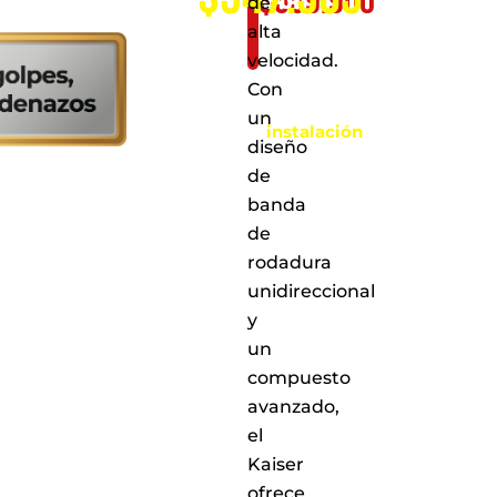
$
359.900
de
solo:
alta
velocidad.
Al
Con
realizar
la
un
instalación
diseño
en
cualquiera
de
de
banda
nuestros
de
puntos
de
rodadura
servicio
unidireccional
a
y
nivel
nacional
un
compuesto
avanzado,
el
Kaiser
ofrece