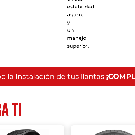
estabilidad,
agarre
y
un
manejo
superior.
e la Instalación de tus llantas
¡COMPL
a ti