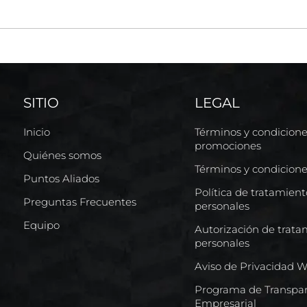
SITIO
LEGAL
Inicio
Términos y condicion
promociones
Quiénes somos
Términos y condicion
Puntos Aliados
Política de tratamien
Preguntas Frecuentes
personales
Equipo
Autorización de trata
personales
Aviso de Privacidad 
Programa de Transpar
Empresarial