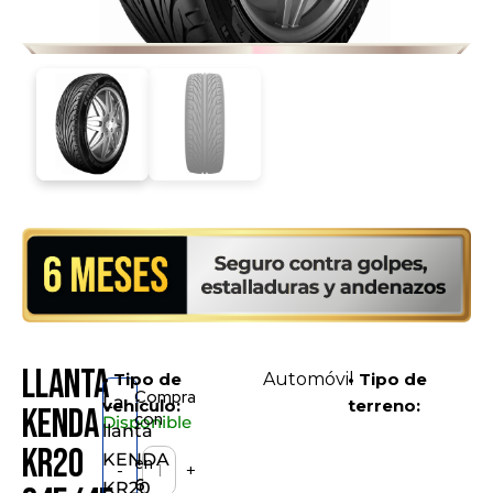
Llanta
• Tipo de
Automóvil
• Tipo de
Compra
La
vehículo:
terreno:
KENDA
con
Disponible
llanta
KR20
KENDA
en
-
+
6
KR20