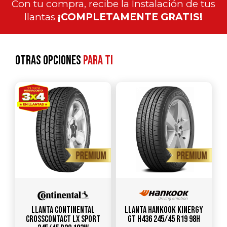
Con tu compra, recibe la Instalación de tus
llantas
¡COMPLETAMENTE GRATIS!
Otras opciones
para ti
Llanta CONTINENTAL
Llanta HANKOOK Kinergy
CrossContact LX Sport
GT H436 245/45 R19 98H