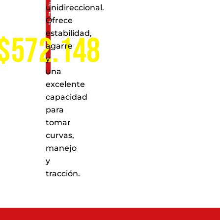
a
unidireccional.
nivel
Ofrece
nacional
estabilidad,
$572.148
agarre
y
una
excelente
capacidad
para
tomar
curvas,
manejo
y
tracción.