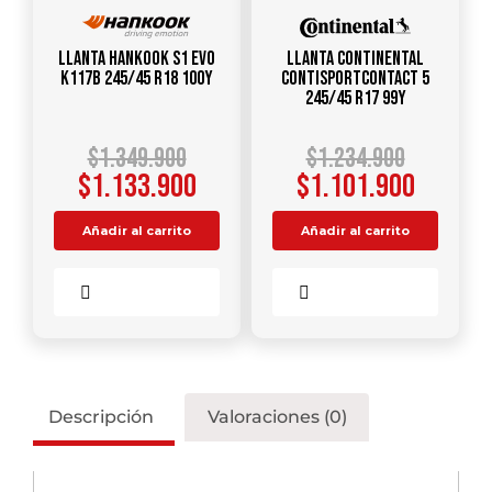
Llanta HANKOOK S1 Evo
Llanta CONTINENTAL
K117B 245/45 R18 100Y
ContiSportContact 5
245/45 R17 99Y
$
1.349.900
$
1.234.900
$
1.133.900
$
1.101.900
Añadir al carrito
Añadir al carrito
Comparar
Comparar
Descripción
Valoraciones (0)