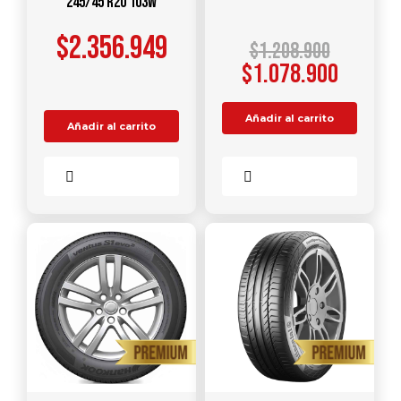
245/45 R20 103W
$
2.356.949
$
1.208.900
$
1.078.900
Añadir al carrito
Añadir al carrito
Comparar
Comparar