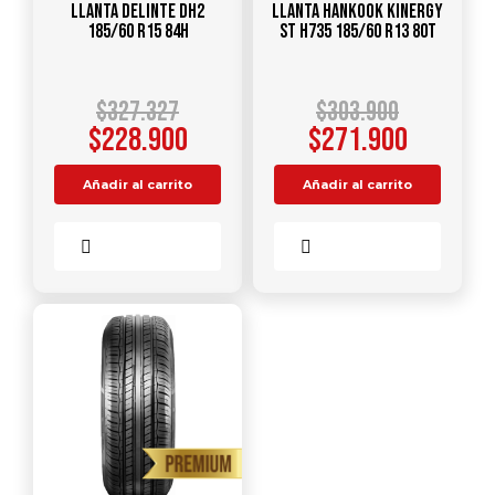
Llanta DELINTE DH2
Llanta HANKOOK Kinergy
185/60 R15 84H
ST H735 185/60 R13 80T
$
327.327
$
303.900
$
228.900
$
271.900
Añadir al carrito
Añadir al carrito
Comparar
Comparar