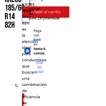
-
+
6
KR203
185/60
cuotas
185/60
Añadir al carrito
de
R14
R14
$44.291/mensual.
82H
82H
es
la
elección
ideal
para
conductores
que
buscan
una
combinación
Comparar
de
eficiencia
Consíguelo
de