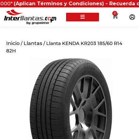
lican Términos y Condiciones) - Recuerda que si pres
0
Inicio
/
Llantas
/ Llanta KENDA KR203 185/60 R14
82H