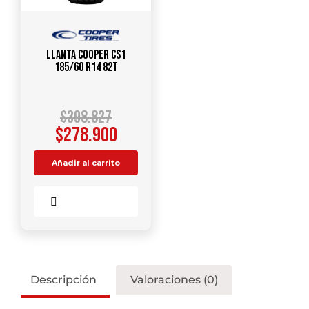
Llanta COOPER CS1
185/60 R14 82T
$
398.827
$
278.900
Añadir al carrito
Comparar
Descripción
Valoraciones (0)