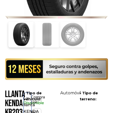
Llanta
• Tipo de
Automóvil
• Tipo de
Compra
La
vehículo:
terreno:
KENDA
con
Disponible
llanta
KR203
KENDA
en