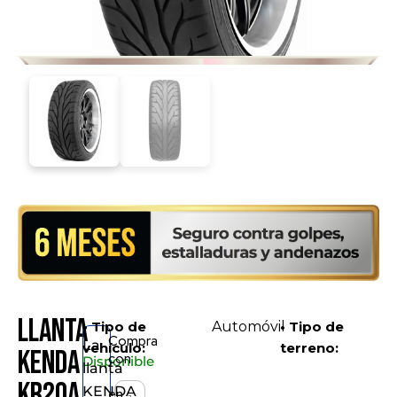
Llanta
• Tipo de
Automóvil
• Tipo de
Compra
La
vehículo:
terreno:
KENDA
con
Disponible
llanta
KR20A
KENDA
en