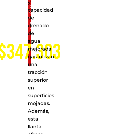
nuestros
y
puntos
capacidad
de
servicio
de
a
drenado
nivel
de
nacional
agua
$347.303
mejorada
garantizan
una
tracción
superior
en
superficies
mojadas.
Además,
esta
llanta