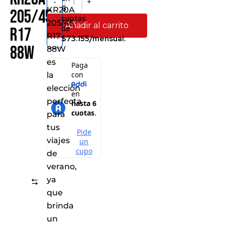
-
+
6
KR20A
205/45
cuotas
205/45
Añadir al carrito
de
R17
R17
$73.155/mensual.
88W
88W
es
la
elección
perfecta
para
tus
viajes
de
verano,
ya
Comparar
que
brinda
un