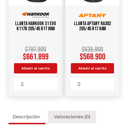
Llanta HANKOOK S1 Evo
Llanta APTANY RA302
K117B 205/45 R17 88W
205/45 R17 84W
$
787.900
$
636.900
$
661.899
$
568.900
Añadir al carrito
Añadir al carrito
Comparar
Comparar
Descripción
Valoraciones (0)