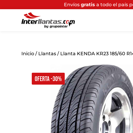
Envíos
gratis
a todo el país por compras supe
Inicio
/
Llantas
/ Llanta KENDA KR23 185/60 R1
OFERTA -30%