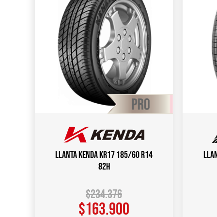
Llanta KENDA KR17 185/60 R14
Lla
82H
$
234.376
$
163.900