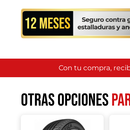
Con tu compra, recib
Otras opciones
par