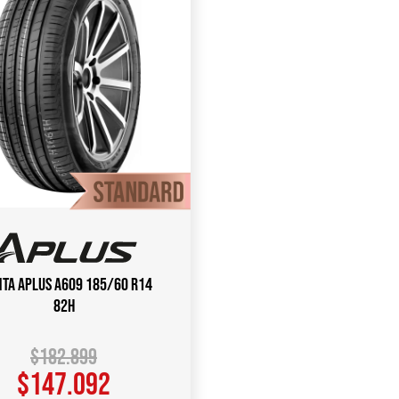
nta APLUS A609 185/60 R14
82H
$
182.899
$
147.092