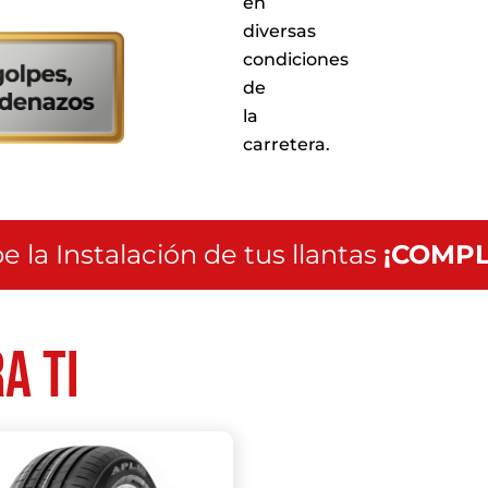
en
servicio
diversas
a
condiciones
nivel
nacional
de
la
carretera.
e la Instalación de tus llantas
¡COMPL
a ti