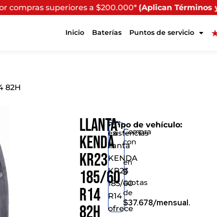
riores a $200.000*
(Aplican Términos y Condiciones) - 
Inicio
Baterías
Puntos de servicio
4 82H
Llanta
Sin
• Tipo de vehículo:
Compra
existencias
La
KENDA
con
llanta
KR23
KENDA
en
KR23
5
185/60
cuotas
185/60
R14
de
R14
$37.678/mensual.
82H
ofrece