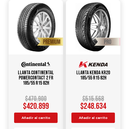
Llanta CONTINENTAL
Llanta KENDA KR20
PowerContact 2 FR
185/55 R15 82H
185/55 R15 82H
$
470.900
$
515.568
$
420.899
$
248.634
Añadir al carrito
Añadir al carrito