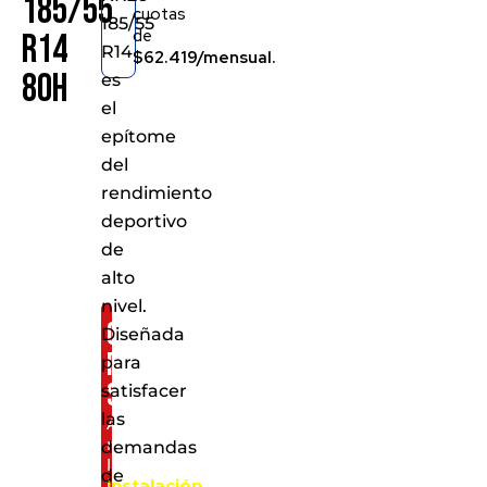
185/55
cuotas
185/55
de
R14
R14
$62.419/mensual.
80H
es
el
epítome
del
rendimiento
deportivo
de
alto
nivel.
Consíguelo
Diseñada
por
para
solo:
satisfacer
las
Al
realizar
demandas
la
de
instalación