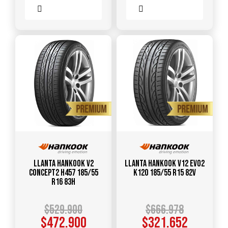
Comparar
Comparar
Llanta HANKOOK V2
Llanta HANKOOK V12 Evo2
Concept2 H457 185/55
K120 185/55 R15 82V
R16 83H
$
529.900
$
666.978
$
472.900
$
321.652