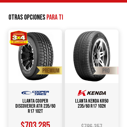
Otras opciones
para ti
Llanta COOPER
Llanta KENDA KR50
Discoverer ATR 235/60
235/60 R17 102H
R17 102T
$
703.285
$
786.357