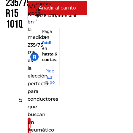
235/75
cuotas
A/T
Añadir al carrito
de
R15
KR28
$126.410/mensual.
101Q
en
la
medida
235/75
R15
es
la
elección
perfecta
para
conductores
Comparar
que
buscan
un
Consíguelo
neumático