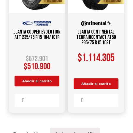
Llanta COOPER Evolution
Llanta CONTINENTAL
ATT 235/75 R15 104/101R
TerrainContact AT50
235/75 R15 109T
$
1.114.305
$
572.901
$
510.900
Añadir al carrito
Añadir al carrito
Comparar
Comparar