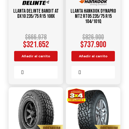
Llanta DELINTE Bandit AT
Llanta HANKOOK Dynapro
DX10 235/75 R15 108X
MT2 RT05 235/75 R15
104/101Q
$
666.978
$
826.900
$
321.652
$
737.900
Añadir al carrito
Añadir al carrito
Comparar
Comparar