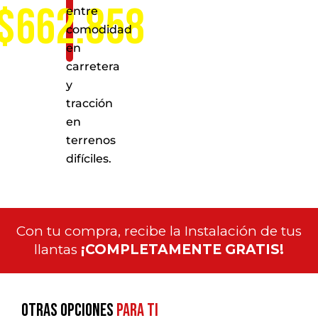
$662.858
entre
comodidad
en
carretera
y
tracción
en
terrenos
difíciles.
Con tu compra, recibe la Instalación de tus
llantas
¡COMPLETAMENTE GRATIS!
Otras opciones
para ti