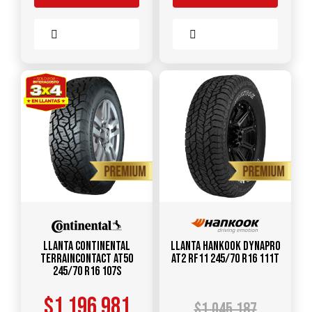
Comparar
Comparar
Llanta CONTINENTAL
Llanta HANKOOK Dynapro
TerrainContact AT50
AT2 RF11 245/70 R16 111T
245/70 R16 107S
$
1.196.981
$
1.045.187