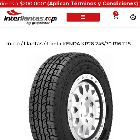
a $200.000*
(Aplican Términos y Condiciones) - Recuer
0
Inicio
/
Llantas
/ Llanta KENDA KR28 245/70 R16 111S