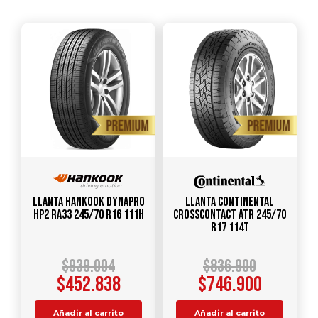
Llanta HANKOOK Dynapro
Llanta CONTINENTAL
HP2 RA33 245/70 R16 111H
CrossContact ATR 245/70
R17 114T
$
939.004
$
836.900
$
452.838
$
746.900
Añadir al carrito
Añadir al carrito