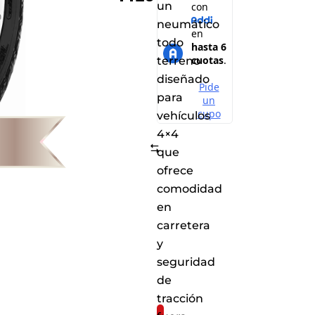
un
neumático
todo
terreno
diseñado
para
vehículos
4×4
Comparar
que
ofrece
comodidad
en
carretera
y
seguridad
de
tracción