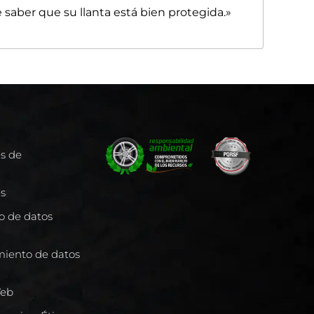
 saber que su llanta está bien protegida.»
es de
es
to de datos
miento de datos
Web