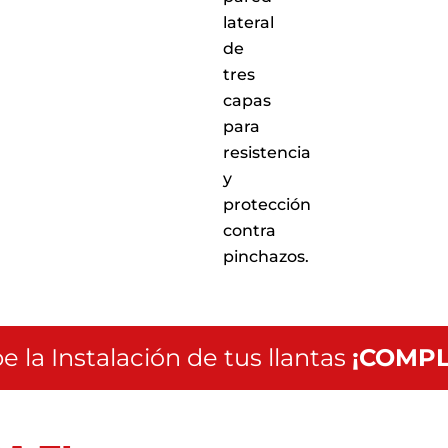
lateral
de
tres
capas
para
resistencia
y
protección
contra
pinchazos.
e la Instalación de tus llantas
¡COMPL