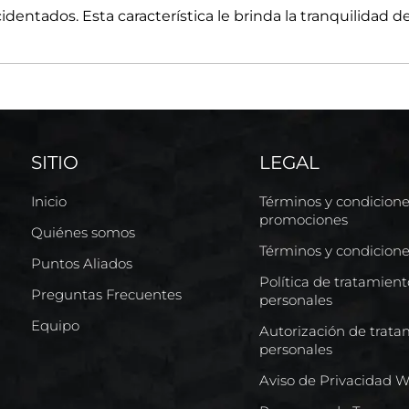
entados. Esta característica le brinda la tranquilidad de
SITIO
LEGAL
Inicio
Términos y condicion
promociones
Quiénes somos
Términos y condicion
Puntos Aliados
Política de tratamien
Preguntas Frecuentes
personales
Equipo
Autorización de trata
personales
Aviso de Privacidad 