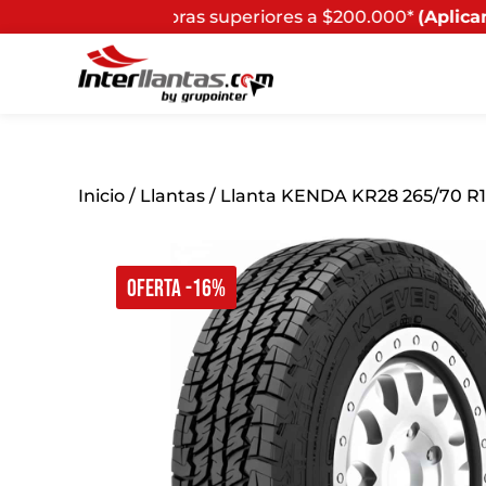
ras superiores a $200.000*
(Aplican Términos y Condici
Inicio
/
Llantas
/ Llanta KENDA KR28 265/70 R1
OFERTA -16%