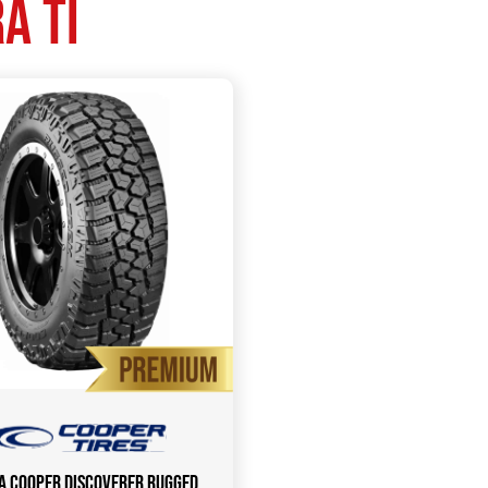
a ti
a COOPER Discoverer Rugged