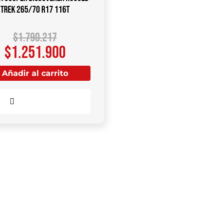
Trek 265/70 R17 116T
$
1.790.217
$
1.251.900
Añadir al carrito
Comparar