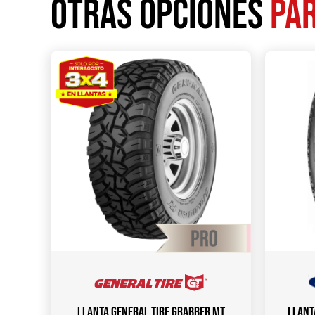
Otras opciones
par
Llanta GENERAL TIRE Grabber MT
Llant