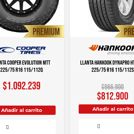
nta COOPER Evolution MTT
Llanta HANKOOK Dynapro H
225/75 R16 115/112Q
225/75 R16 115/112S
$
1.092.239
$
966.900
$
812.900
Añadir al carrito
Añadir al carrito
Comparar
Comparar