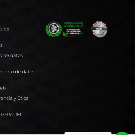
es de
es
to de datos
miento de datos
Web
encia y Ética
/FT/FPADM