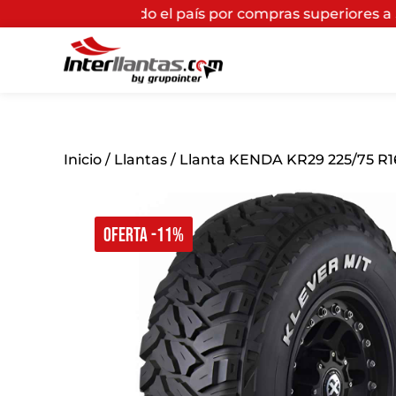
do el país por compras superiores a $200.000*
(Aplican 
Inicio
/
Llantas
/ Llanta KENDA KR29 225/75 R1
OFERTA -11%