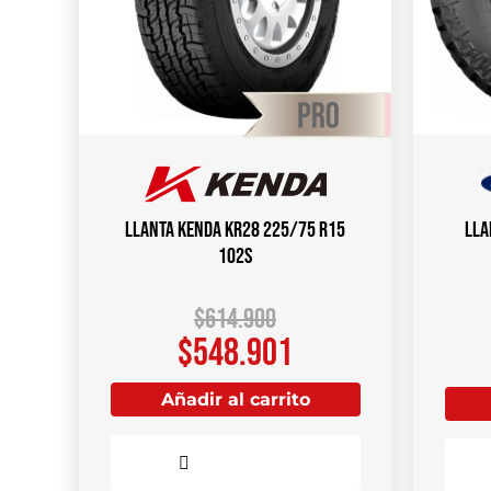
Llanta KENDA KR28 225/75 R15
Lla
102S
$
614.900
$
548.901
Añadir al carrito
Comparar