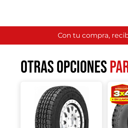
Con tu compra, recib
Otras opciones
par