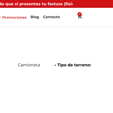
u factura (física o digital) en uno de nuestros puntos
0
Blog
Contacto
Promociones
Camioneta
• Tipo de terreno: