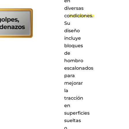
en
realizar
diversas
la
instalación
condiciones.
en
Su
cualquiera
diseño
de
nuestros
incluye
puntos
bloques
de
de
servicio
a
hombro
nivel
escalonados
nacional
para
mejorar
la
tracción
en
superficies
sueltas
o