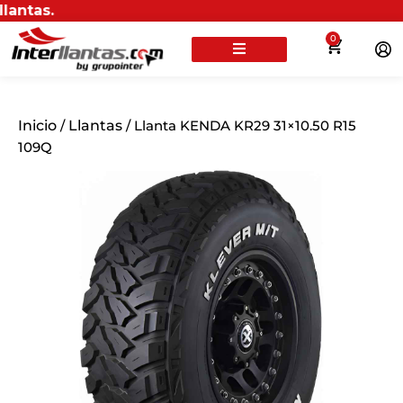
E
0
Inicio
/
Llantas
/ Llanta KENDA KR29 31×10.50 R15
109Q