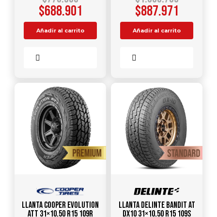
$
688.901
$
887.971
Añadir al carrito
Añadir al carrito
Comparar
Comparar
Llanta COOPER Evolution
Llanta DELINTE Bandit AT
ATT 31×10.50 R15 109R
DX10 31×10.50 R15 109S