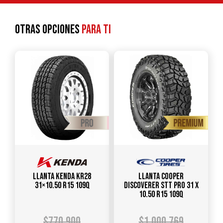
Otras opciones
para ti
Llanta KENDA KR28
Llanta COOPER
31×10.50 R15 109Q
DISCOVERER STT PRO 31 X
10.50 R15 109Q
$
770.900
$
1.000.769