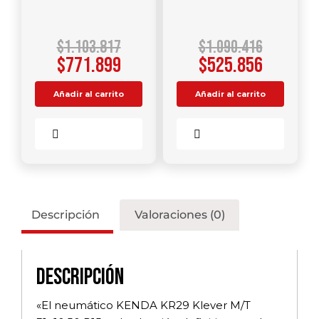
$
1.103.817
$
1.090.416
$
771.899
$
525.856
Añadir al carrito
Añadir al carrito
Comparar
Comparar
Descripción
Valoraciones (0)
Descripción
«El neumático KENDA KR29 Klever M/T