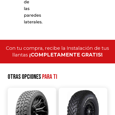
de
las
paredes
laterales.
Con tu compra, recibe la Instalación de tus
llantas
¡COMPLETAMENTE GRATIS!
Otras opciones
para ti