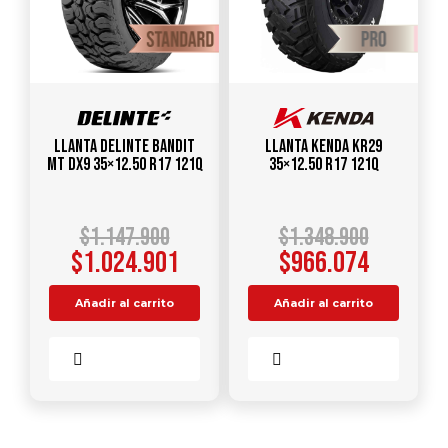
Llanta DELINTE Bandit
Llanta KENDA KR29
MT DX9 35×12.50 R17 121Q
35×12.50 R17 121Q
$
1.147.900
$
1.348.900
$
1.024.901
$
966.074
Añadir al carrito
Añadir al carrito
Comparar
Comparar