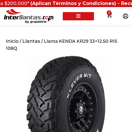
.000*
(Aplican Términos y Condiciones) - Recuerda que
0
Inicio
/
Llantas
/ Llanta KENDA KR29 33×12.50 R15
108Q