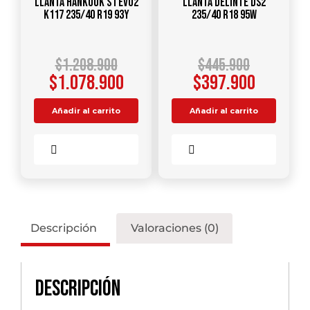
Llanta HANKOOK S1 Evo2
Llanta DELINTE DS2
K117 235/40 R19 93Y
235/40 R18 95W
$
1.208.900
$
445.900
$
1.078.900
$
397.900
Añadir al carrito
Añadir al carrito
Comparar
Comparar
Descripción
Valoraciones (0)
Descripción