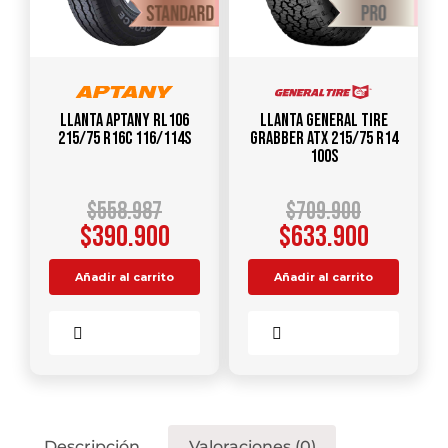
Llanta APTANY RL106
Llanta GENERAL TIRE
215/75 R16C 116/114S
Grabber ATX 215/75 R14
100S
$
558.987
$
709.900
$
390.900
$
633.900
Añadir al carrito
Añadir al carrito
Comparar
Comparar
Descripción
Valoraciones (0)