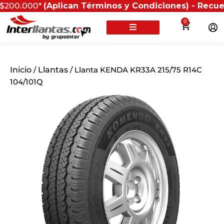
000*
(Aplican Términos y Condiciones) - Recuerda que s
0
Inicio
/
Llantas
/ Llanta KENDA KR33A 215/75 R14C
104/101Q