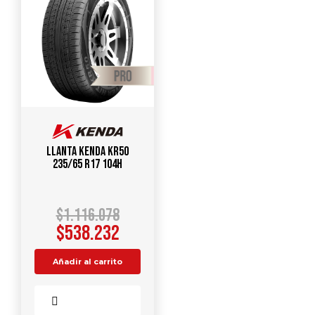
Llanta KENDA KR50
235/65 R17 104H
$
1.116.078
$
538.232
Añadir al carrito
Comparar