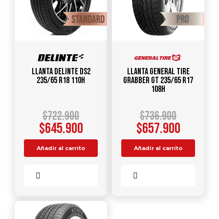
Llanta DELINTE DS2
Llanta GENERAL TIRE
235/65 R18 110H
Grabber GT 235/65 R17
108H
$
722.900
$
736.900
$
645.900
$
657.900
Añadir al carrito
Añadir al carrito
Comparar
Comparar