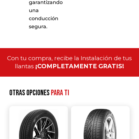
garantizando
una
conducción
segura.
Con tu compra, recibe la Instalación de tus
llantas
¡COMPLETAMENTE GRATIS!
Otras opciones
para ti