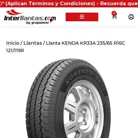
n Términos y Condiciones) - Recuerda que si presenta
0
Inicio
/
Llantas
/ Llanta KENDA KR33A 235/65 R16C
121/119R