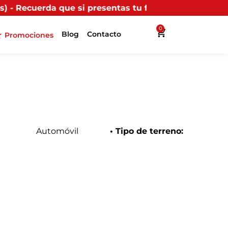
resentas tu factura (física o digital) en uno de nuest
0
Blog
Contacto
Promociones
Automóvil
• Tipo de terreno: