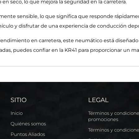
n seco, lo que mejora la seguridad en la carretera.
nte sensible, lo que significa que responde rápidament
ículo y disfrutar de una experiencia de conducción depo
rendimiento en carretera, este neumático está diseñado
adas, puedes confiar en la KR41 para proporcionar un ma
SITIO
LEGAL
Inicio
Términos y condicion
promociones
Quiénes somos
Términos y condicion
Puntos Aliados