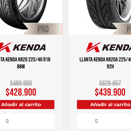
ta KENDA KR20 225/40 R18
Llanta KENDA KR20A 225/4
88W
92H
$
480.900
$
629.057
$
428.900
$
439.900
Añadir al carrito
Añadir al carrito
Comparar
Comparar