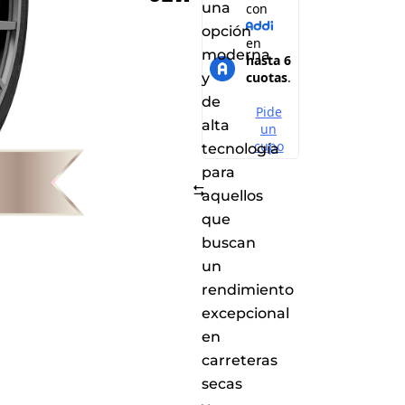
una
opción
moderna
y
de
alta
tecnología
para
Comparar
aquellos
que
buscan
un
rendimiento
excepcional
en
carreteras
secas