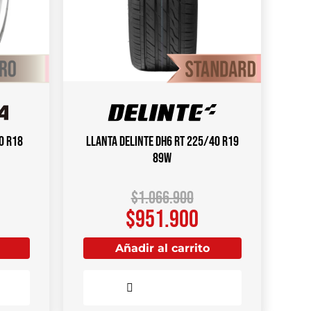
0 R18
Llanta DELINTE DH6 RT 225/40 R19
89W
$
1.066.900
$
951.900
Añadir al carrito
Comparar