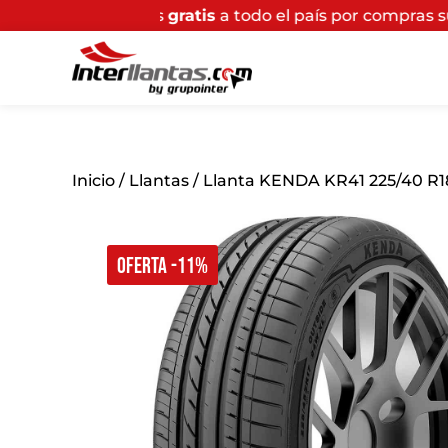
gratis
a todo el país por compras superiores a $200.00
Inicio
/
Llantas
/ Llanta KENDA KR41 225/40 R
OFERTA -11%