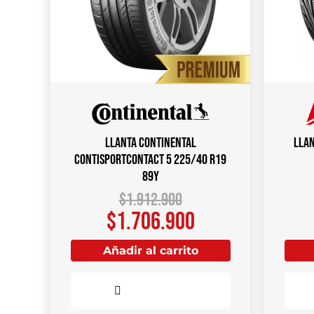
Llanta CONTINENTAL
Llan
ContiSportContact 5 225/40 R19
89Y
$
1.912.900
$
1.706.900
Añadir al carrito
Comparar