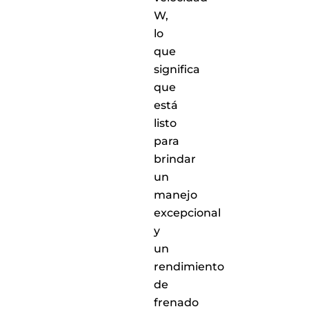
nacional
W,
lo
que
significa
que
está
listo
para
brindar
un
manejo
excepcional
y
un
rendimiento
de
frenado