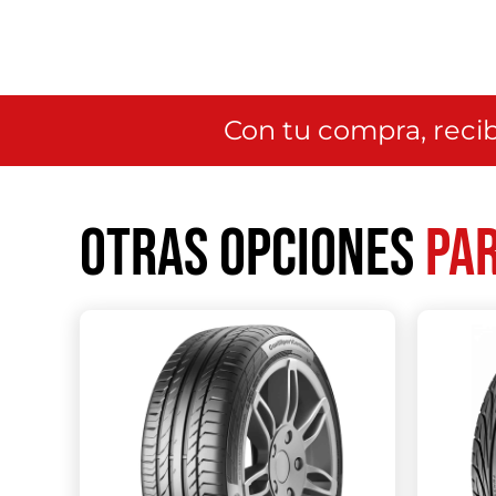
Con tu compra, recib
Otras opciones
par