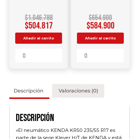
$
1.046.788
$
654.900
$
504.817
$
584.900
Añadir al carrito
Añadir al carrito
Comparar
Comparar
Descripción
Valoraciones (0)
Descripción
«El neumático KENDA KR50 235/55 R17 es
parte de la serie Klever H/T de KENDA y está