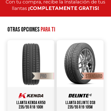
Con tu compra, recibe la Instalación de tus
llantas
¡COMPLETAMENTE GRATIS!
Otras opciones
para ti
Llanta KENDA KR50
Llanta DELINTE DS8
235/55 R18 100H
235/55 R19 105W