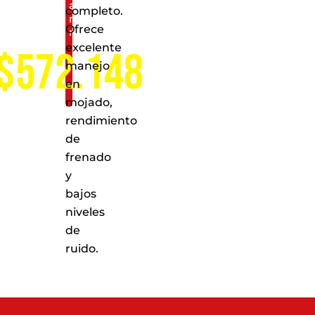
a
completo.
nivel
Ofrece
nacional
excelente
$572.148
manejo
en
mojado,
rendimiento
de
frenado
y
bajos
niveles
de
ruido.