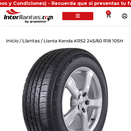
iciones) - Recuerda que si presentas tu factura (fís
0
Inicio
/
Llantas
/ Llanta Kenda KR52 245/60 R18 105H