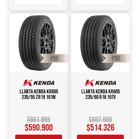
Llanta KENDA KR605
Llanta KENDA KR605
235/55 ZR19 101W
235/60 R18 107V
$
661.899
$
607.900
$
590.900
$
514.326