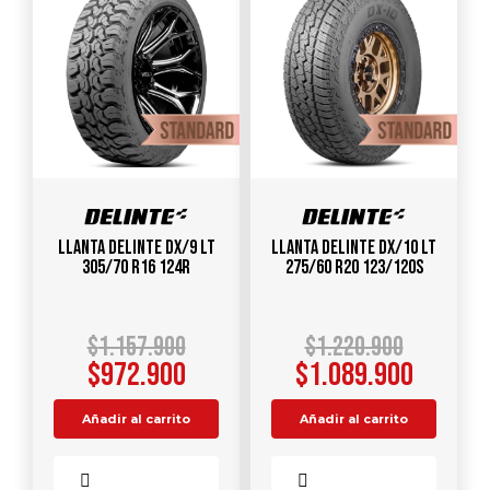
Llanta DELINTE DX/9 LT
Llanta DELINTE DX/10 LT
305/70 R16 124R
275/60 R20 123/120S
$
1.157.900
$
1.220.900
$
972.900
$
1.089.900
Añadir al carrito
Añadir al carrito
Comparar
Comparar