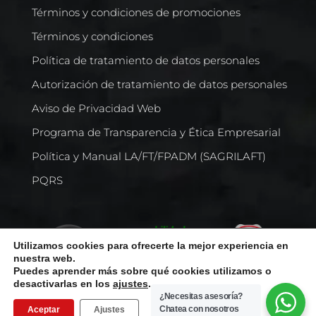
Términos y condiciones de promociones
Términos y condiciones
Política de tratamiento de datos personales
Autorización de tratamiento de datos personales
Aviso de Privacidad Web
Programa de Transparencia y Ética Empresarial
Política y Manual LA/FT/FPADM (SAGRILAFT)
PQRS
Utilizamos cookies para ofrecerte la mejor experiencia en
nuestra web.
Puedes aprender más sobre qué cookies utilizamos o
desactivarlas en los
ajustes
.
¿Necesitas asesoría?
Chatea con nosotros
Aceptar
Ajustes
Todos los derechos reservados © Comercializadora Internacional