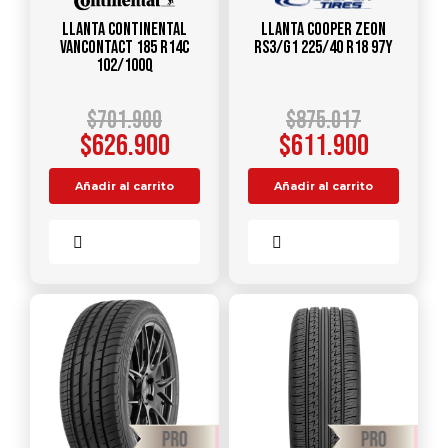
Llanta CONTINENTAL
Llanta COOPER ZEON
VANCONTACT 185 R14C
RS3/G1 225/40 R18 97Y
102/100Q
$
701.900
$
875.017
$
626.900
$
611.900
Añadir al carrito
Añadir al carrito
Comparar
Comparar