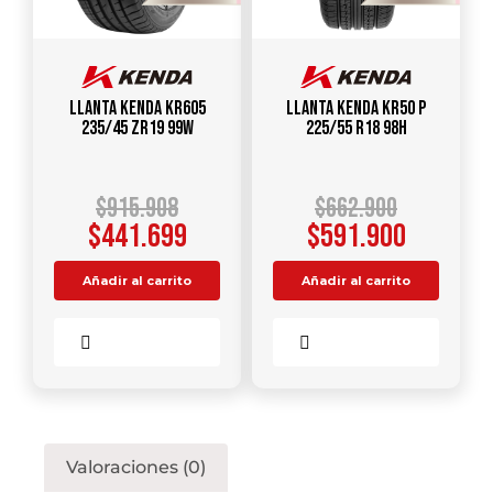
Llanta KENDA KR605
Llanta KENDA KR50 P
235/45 ZR19 99W
225/55 R18 98H
$
915.908
$
662.900
$
441.699
$
591.900
Añadir al carrito
Añadir al carrito
Comparar
Comparar
Valoraciones (0)