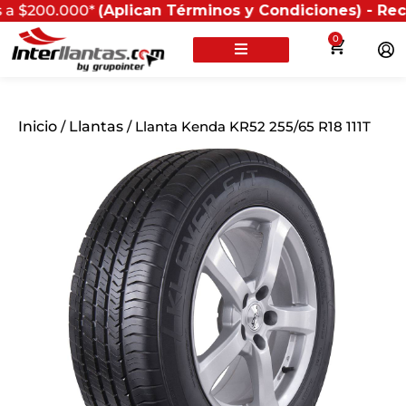
0.000*
(Aplican Términos y Condiciones) - Recuerda qu
0
Inicio
/
Llantas
/ Llanta Kenda KR52 255/65 R18 111T